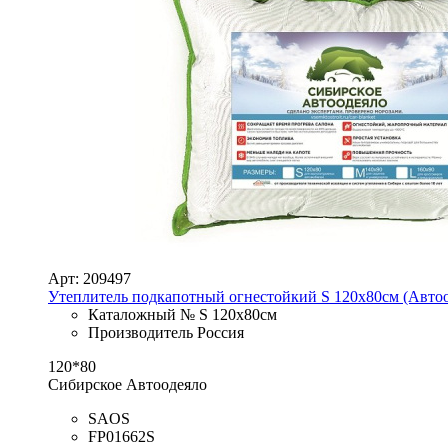
Арт: 209497
Утеплитель подкапотный огнестойкий S 120х80см (Автоо
Каталожный № S 120х80см
Производитель Россия
120*80
Сибирское Автоодеяло
SAOS
FP01662S