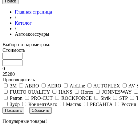
Поиск
Главная страница
/
Каталог
/
Автоаксессуары
Выбор по параметрам:
Стоимость
0
25280
Производитель
3M
ABRO
AERO
AirLine
AUTOFLEX
AV 
FUJITO QUALITY
HANS
Horex
JONNESWAY
Patron
PRO-CUT
ROCKFORCE
Sivik
STP
Зубр
КонцептАвто
Мастак
РЕСАНТА
Россия
Популярные товары!