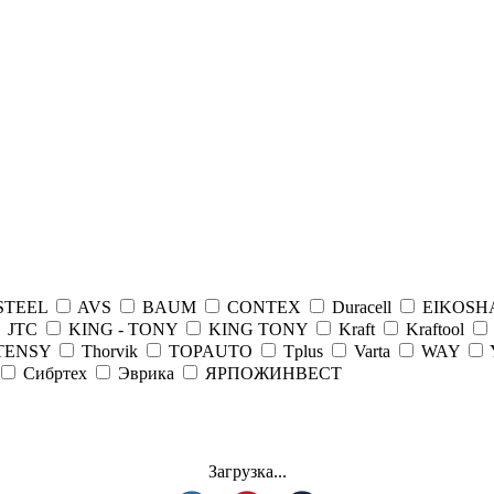
STEEL
AVS
BAUM
CONTEX
Duracell
EIKOSH
JTC
KING - TONY
KING TONY
Kraft
Kraftool
TENSY
Thorvik
TOPAUTO
Tplus
Varta
WAY
Сибртех
Эврика
ЯРПОЖИНВЕСТ
Загрузка...