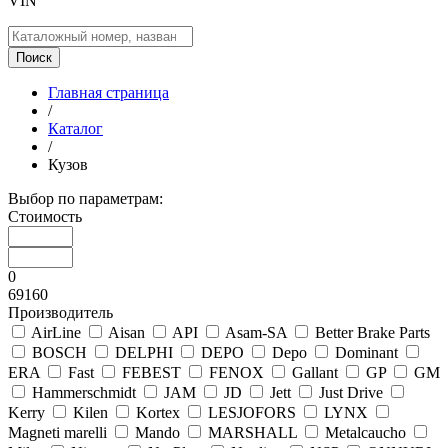
VIN
Поиск
Главная страница
/
Каталог
/
Кузов
Выбор по параметрам:
Стоимость
0
69160
Производитель
AirLine
Aisan
API
Asam-SA
Better Brake Parts
BOSCH
DELPHI
DEPO
Depo
Dominant
ERA
Fast
FEBEST
FENOX
Gallant
GP
GМ
Hammerschmidt
JAM
JD
Jett
Just Drive
Kerry
Kilen
Kortex
LESJOFORS
LYNX
Magneti marelli
Mando
MARSHALL
Metalcaucho