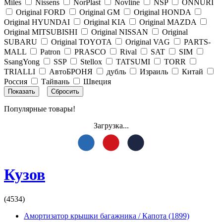
Miles
Nissens
NorPlast
Novline
NSP
ONNURI
Original FORD
Original GM
Original HONDA
Original HYUNDAI
Original KIA
Original MAZDA
Original MITSUBISHI
Original NISSAN
Original
SUBARU
Original TOYOTA
Original VAG
PARTS-
MALL
Patron
PRASCO
Rival
SAT
SIM
SsangYong
SSP
Stellox
TATSUMI
TORR
TRIALLI
АвтоБРОНЯ
дубль
Израиль
Китай
Россия
Тайвань
Швеция
Популярные товары!
Загрузка...
Кузов
(4534)
Амортизатор крышки багажника / Капота
(1899)