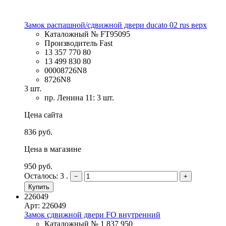
Замок распашной/сдвижной двери ducato 02 rus верх
Каталожный № FT95095
Производитель Fast
13 357 770 80
13 499 830 80
00008726N8
8726N8
3 шт.
пр. Ленина 11: 3 шт.
Цена сайта
836 руб.
Цена в магазине
950 руб.
Осталось: 3 .
−
+
Купить
226049
Арт: 226049
Замок сдвижной двери FO внутренний
Каталожный № 1 837 950