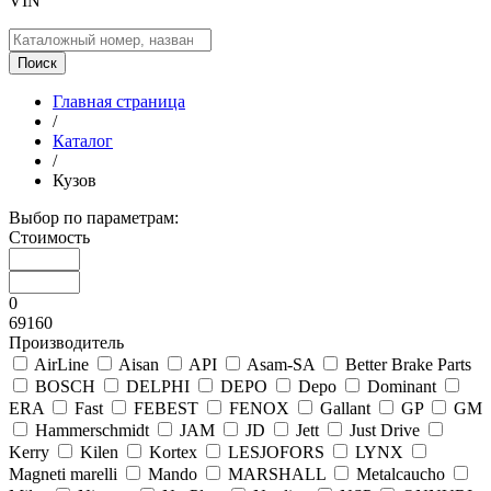
VIN
Поиск
Главная страница
/
Каталог
/
Кузов
Выбор по параметрам:
Стоимость
0
69160
Производитель
AirLine
Aisan
API
Asam-SA
Better Brake Parts
BOSCH
DELPHI
DEPO
Depo
Dominant
ERA
Fast
FEBEST
FENOX
Gallant
GP
GМ
Hammerschmidt
JAM
JD
Jett
Just Drive
Kerry
Kilen
Kortex
LESJOFORS
LYNX
Magneti marelli
Mando
MARSHALL
Metalcaucho