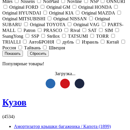
Miles
Nissens
NorPlast
Novline
NSP
ONNURI
Original FORD
Original GM
Original HONDA
Original HYUNDAI
Original KIA
Original MAZDA
Original MITSUBISHI
Original NISSAN
Original
SUBARU
Original TOYOTA
Original VAG
PARTS-
MALL
Patron
PRASCO
Rival
SAT
SIM
SsangYong
SSP
Stellox
TATSUMI
TORR
TRIALLI
АвтоБРОНЯ
дубль
Израиль
Китай
Россия
Тайвань
Швеция
Популярные товары!
Загрузка...
Кузов
(4534)
Амортизатор крышки багажника / Капота
(1899)