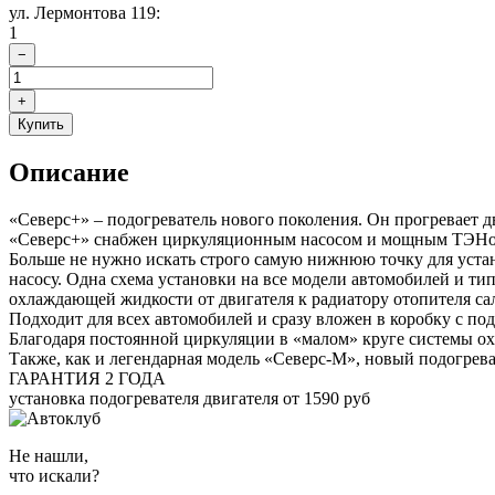
ул. Лермонтова 119:
1
−
+
Купить
Описание
«Северс+» – подогреватель нового поколения. Он прогревает д
«Северс+» снабжен циркуляционным насосом и мощным ТЭНом. З
Больше не нужно искать строго самую нижнюю точку для устан
насосу. Одна схема установки на все модели автомобилей и ти
охлаждающей жидкости от двигателя к радиатору отопителя са
Подходит для всех автомобилей и сразу вложен в коробку с по
Благодаря постоянной циркуляции в «малом» круге системы охла
Также, как и легендарная модель «Северс-М», новый подогрев
ГАРАНТИЯ 2 ГОДА
установка подогревателя двигателя от 1590 руб
Не нашли,
что искали?