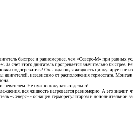
вигатель быстрее и равномернее, чем «Северс-М» при равных ус
а счет этого двигатель прогревается значительно быстрее. Рек
овки подогревателя! Охлаждающая жидкость циркулирует не из-
пы двигателей, независимо от расположения термостата. Монтаж 
лона.
догревателем. Не нужно покупать отдельно!
ждения, вся жидкость нагревается равномерно. А это значит, чт
атель «Северс+» оснащен терморегулятором и дополнительной з