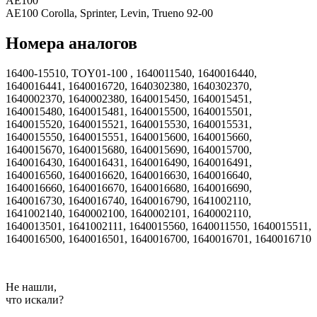
AE100
AE100 Corolla, Sprinter, Levin, Trueno 92-00
Номера аналогов
16400-15510, TOY01-100 , 1640011540, 1640016440,
1640016441, 1640016720, 1640302380, 1640302370,
1640002370, 1640002380, 1640015450, 1640015451,
1640015480, 1640015481, 1640015500, 1640015501,
1640015520, 1640015521, 1640015530, 1640015531,
1640015550, 1640015551, 1640015600, 1640015660,
1640015670, 1640015680, 1640015690, 1640015700,
1640016430, 1640016431, 1640016490, 1640016491,
1640016560, 1640016620, 1640016630, 1640016640,
1640016660, 1640016670, 1640016680, 1640016690,
1640016730, 1640016740, 1640016790, 1641002110,
1641002140, 1640002100, 1640002101, 1640002110,
1640013501, 1641002111, 1640015560, 1640011550, 1640015511,
1640016500, 1640016501, 1640016700, 1640016701, 1640016710
Не нашли,
что искали?