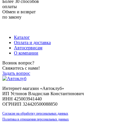
Более 30 способов
оплаты
Обмен и возврат
по закону
+7 (983) 596-74-07
+7 (384) 265-70-71
г. Кемерово,
пр-т Ленина, д. 11
Каталог
Оплата и доставка
Автосервисам
О компании
Возник вопрос?
Свяжитесь с нами!
Задать вопрос
Интернет-магазин «Автоклуб»
ИП Устинов Владислав Константинович
ИНН 425003941440
ОГРНИП 324420500088850
Согласие на обработку персональных данных
Политика в отношении персональных данных