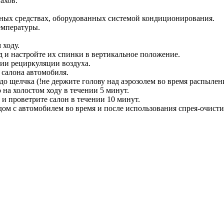
ахов.
ных средствах, оборудованных системой кондиционирования.
емпературы.
 ходу.
д и настройте их спинки в вертикальное положение.
ии рециркуляции воздуха.
 салона автомобиля.
до щелчка (!не держите голову над аэрозолем во время распылени
 на холостом ходу в течении 5 минут.
 и проветрите салон в течении 10 минут.
 с автомобилем во время и после использования спрея-очистител