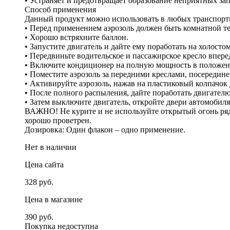
• Устраняет и предотвращает образование неприятных зап
Способ применения
Данный продукт можно использовать в любых транспорт
• Перед применением аэрозоль должен быть комнатной т
• Хорошо встряхните баллон.
• Запустите двигатель и дайте ему поработать на холостом
• Передвиньте водительское и пассажирское кресло впере
• Включите кондиционер на полную мощность в положен
• Поместите аэрозоль за передними креслами, посередине
• Активируйте аэрозоль, нажав на пластиковый колпачок 
• После полного распыления, дайте поработать двигателю
• Затем выключите двигатель, откройте двери автомобиля
ВАЖНО! Не курите и не используйте открытый огонь рядом
хорошо проветрен.
Дозировка: Один флакон – одно применение.
Нет в наличии
Цена сайта
328 руб.
Цена в магазине
390 руб.
Покупка недоступна