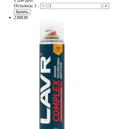
1 260 руб.
Осталось: 1 .
−
+
Купить
238838