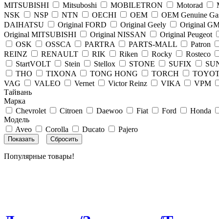
MITSUBISHI
Mitsuboshi
MOBILETRON
Motorad
NSK
NSP
NTN
OECHI
OEM
OEM Genuine Ga
DAIHATSU
Original FORD
Original Geely
Original G
Original MITSUBISHI
Original NISSAN
Original Peugeot
OSK
OSSCA
PARTRA
PARTS-MALL
Patron
REINZ
RENAULT
RIK
Riken
Rocky
Rosteco
StartVOLT
Stein
Stellox
STONE
SUFIX
SU
THO
TIXONA
TONG HONG
TORCH
TOYOT
VAG
VALEO
Vernet
Victor Reinz
VIKA
VPM
Тайвань
Марка
Chevrolet
Citroen
Daewoo
Fiat
Ford
Honda
Модель
Aveo
Corolla
Ducato
Pajero
Популярные товары!