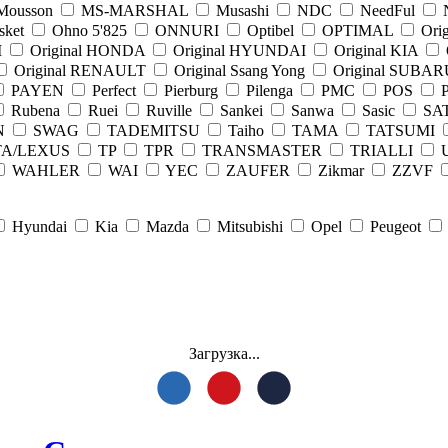
Mousson
MS-MARSHAL
Musashi
NDC
NeedFul
sket
Ohno 5'825
ONNURI
Optibel
OPTIMAL
Ori
M
Original HONDA
Original HYUNDAI
Original KIA
Original RENAULT
Original Ssang Yong
Original SUBAR
PAYEN
Perfect
Pierburg
Pilenga
PMC
POS
Rubena
Ruei
Ruville
Sankei
Sanwa
Sasic
SA
N
SWAG
TADEMITSU
Taiho
TAMA
TATSUMI
A/LEXUS
TP
TPR
TRANSMASTER
TRIALLI
WAHLER
WAI
YEC
ZAUFER
Zikmar
ZZVF
Hyundai
Kia
Mazda
Mitsubishi
Opel
Peugeot
Загрузка...