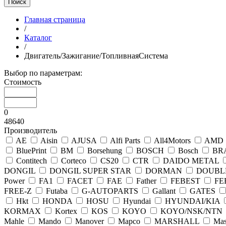
Поиск
Главная страница
/
Каталог
/
Двигатель/Зажигание/ТопливнаяСистема
Выбор по параметрам:
Стоимость
0
48640
Производитель
AE
Aisin
AJUSA
Alfi Parts
All4Motors
AMD
BluePrint
BM
Borsehung
BOSCH
Bosch
BR
Contitech
Corteco
CS20
CTR
DAIDO METAL
DONGIL
DONGIL SUPER STAR
DORMAN
DOUBL
Power
FA1
FACET
FAE
Father
FEBEST
FE
FREE-Z
Futaba
G-AUTOPARTS
Gallant
GATES
Hkt
HONDA
HOSU
Hyundai
HYUNDAI/KIA
KORMAX
Kortex
KOS
KOYO
KOYO/NSK/NTN
Mahle
Mando
Manover
Mapco
MARSHALL
Mas