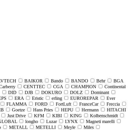
AVTECH
BAIKOR
Bando
BANDO
Behr
BGA
Carberry
CENTTEC
CGA
CHAMPION
Continental
DID
DJB
DOKURO
DOLZ
Dominant
EPS
ERA
Eristic
erling
EUROREPAR
Ever
FLAMMA
FORD
FortLuft
FranceCar
Freccia
MB
Goetze
Hans Pries
HEPU
Hermann
HITACHI
Just Drive
KFM
KIBI
KING
Kolbenschmidt
GLOBAL
longho
Luzar
LYNX
Magneti marelli
o
METALL
METELLI
Meyle
Miles