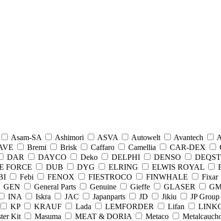
Asam-SA
Ashimori
ASVA
Autowelt
Avantech
AVE
Bremi
Brisk
Caffaro
Camellia
CAR-DEX
DAR
DAYCO
Deko
DELPHI
DENSO
DEQST
E FORCE
DUB
DYG
ELRING
ELWIS ROYAL
BI
Febi
FENOX
FIESTROCO
FINWHALE
Fixar
GEN
General Parts
Genuine
Gieffe
GLASER
G
INA
Iskra
JAC
Japanparts
JD
Jikiu
JP Group
KP
KRAUF
Lada
LEMFORDER
Lifan
LINK
ter Kit
Masuma
MEAT & DORIA
Metaco
Metalcauch