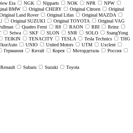
New Era
NGK
Nipparts
NOK
NPR
NPW
ginal BMW
Original CHERY
Original Citroen
Original
Original Land Rover
Original Lifan
Original MAZDA
U
Original SUZUKI
Original TOYOTA
Original VAG
Pullman
Quattro Freni
R8
RAON
RBI
Reinz
T
Seiwa
SKF
SLON
SNR
SOLO
SsangYong
TEIKIN
TENACITY
TESLA
Tesla Technics
THG
UkorAuto
UNIO
United Motors
UTM
Uxclent
Германия
Китай
Корея
Мотордеталь
Россия
Renault
Subaru
Suzuki
Toyota