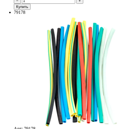
−
+
Купить
79178
Арт: 79178