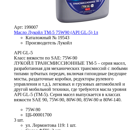
Арт: 199007
Масло Лукойл ТМ-5 75W90 (API GL-5) 1л
Каталожный № 19543
Производитель Лукойл
API GL-5
Класс вязкости по SAE: 75W-90
ЛУКОЙЛ ТРАНСМИССИОННЫЕ ТМ-5 – серия масел,
разработанная для механических трансмиссий с любыми
типами зубчатых передач, включая гипоидные (ведущие
мосты, раздаточные коробки, редукторы рулевого
управления и т.д.), легковых и грузовых автомобилей и
другой мобильной техники, где требуются масла уровня
API GL-5 (ТМ-5). Серия масел выпускается в классах
вязкости SAE 90, 75W-90, 80W-90, 85W-90 и 80W-140.
75W-90
ЦБ-00001700
3 шт.
ул. Лермонтова 119: 1 шт.