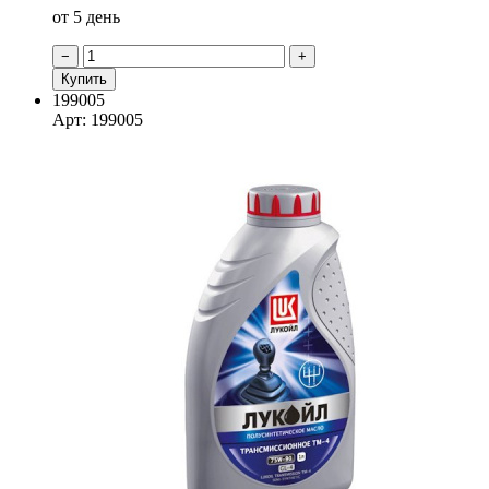
от 5 день
−
+
Купить
199005
Арт: 199005