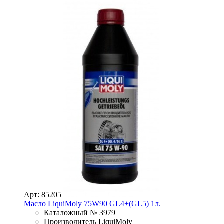
Арт: 85205
Масло LiquiMoly 75W90 GL4+(GL5) 1л.
Каталожный № 3979
Производитель LiquiMoly