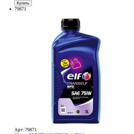
Купить
79871
Арт: 79871