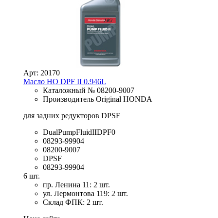
Арт: 20170
Масло HO DPF II 0.946L
Каталожный № 08200-9007
Производитель Original HONDA
для задних редукторов DPSF
DualPumpFluidIIDPF0
08293-99904
08200-9007
DPSF
08293-99904
6 шт.
пр. Ленина 11: 2 шт.
ул. Лермонтова 119: 2 шт.
Склад ФПК: 2 шт.