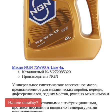
Масло NGN 75W90 A-Line 4л.
Каталожный № V272085320
Производитель NGN
Универсальное синтетическое всесезонное масло,
предназначенное для механических коробок передач,
дифференциалов, задних мостов, рулевых механизмов и
других узлов.
Нашли ошибку?
Масло обладает отличными антифрикционными,
противоизносными и вязкостно-температурными
характеристиками.