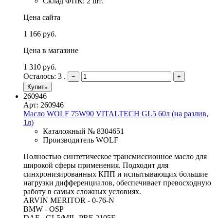
Склад ФПК: 2 шт.
Цена сайта
1 166 руб.
Цена в магазине
1 310 руб.
Осталось: 3 .
−
+
Купить
260946
Арт: 260946
Масло WOLF 75W90 VITALTECH GL5 60л (на разлив,
1л)
Каталожный № 8304651
Производитель WOLF
Полностью синтетическое трансмиссионное масло для
широкой сферы применения. Подходит для
синхронизированных КПП и испытывающих большие
нагрузки дифференциалов, обеспечивает превосходную
работу в самых сложных условиях.
ARVIN MERITOR - 0-76-N
BMW - OSP
DAF - GL5/MIL-PRF-2105E