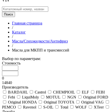
VIN
Поиск
Главная страница
/
Каталог
/
Масла/Спецжидкости/Антифриз
/
Масла для МКПП и трансмиссий
Выбор по параметрам:
Стоимость
0
14840
Производитель
BARDAHL
Castrol
CHEMPIOIL
ELF
FEBI
Febi
LiquiMoly
MOTUL
NGN
Original FORD
Original HONDA
Original TOYOTA
Original VAG
PEMCO
Ravenol
S-OIL
Total
WOLF
XTeer
Лукойл