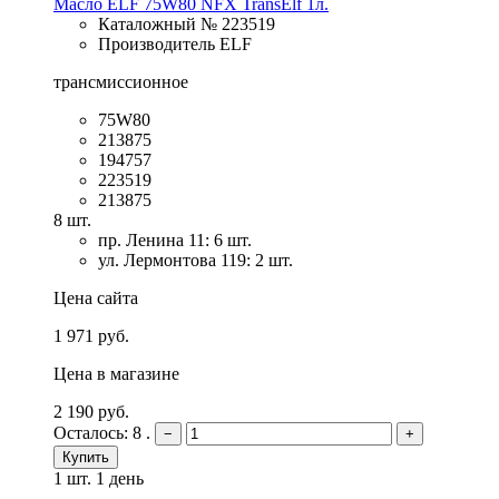
Масло ELF 75W80 NFX TransElf 1л.
Каталожный № 223519
Производитель ELF
трансмиссионное
75W80
213875
194757
223519
213875
8 шт.
пр. Ленина 11: 6 шт.
ул. Лермонтова 119: 2 шт.
Цена сайта
1 971 руб.
Цена в магазине
2 190 руб.
Осталось: 8 .
−
+
Купить
1 шт.
1 день