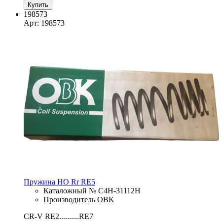
Купить
198573
Арт: 198573
Пружина HO Rr RE5
Каталожный № C4H-31112H
Производитель OBK
CR-V RE2..........RE7