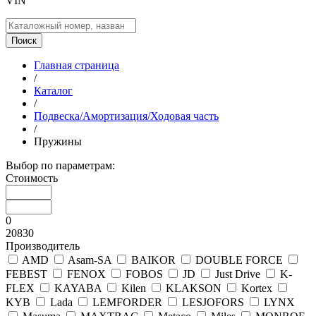
VIN
Поиск
Главная страница
/
Каталог
/
Подвеска/Амортизация/Ходовая часть
/
Пружины
Выбор по параметрам:
Стоимость
0
20830
Производитель
AMD
Asam-SA
BAIKOR
DOUBLE FORCE
FEBEST
FENOX
FOBOS
JD
Just Drive
K-
FLEX
KAYABA
Kilen
KLAKSON
Kortex
KYB
Lada
LEMFORDER
LESJOFORS
LYNX