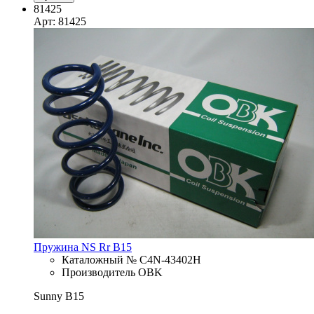
81425
Арт: 81425
Пружина NS Rr B15
Каталожный № C4N-43402H
Производитель OBK
Sunny B15