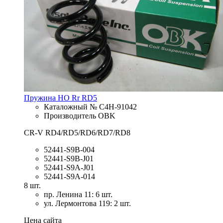
Пружина HO Rr RD5
Каталожный № C4H-91042
Производитель OBK
CR-V RD4/RD5/RD6/RD7/RD8
52441-S9B-004
52441-S9B-J01
52441-S9A-J01
52441-S9A-014
8 шт.
пр. Ленина 11: 6 шт.
ул. Лермонтова 119: 2 шт.
Цена сайта