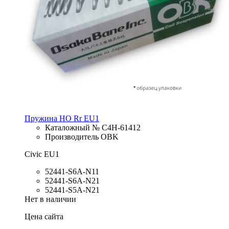
Пружина HO Rr EU1
Каталожный № C4H-61412
Производитель OBK
Civic EU1
52441-S6A-N11
52441-S6A-N21
52441-S5A-N21
Нет в наличии
Цена сайта