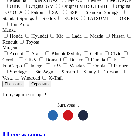
Masuma
MAXTRAC
Metaco
Miles
MONROE
OBK
Original GM
Original MITSUBISHI
Original
TOYOTA
Patron
SAT
SSP
Standard Springs
Standart Springs
Stellox
SUFIX
TATSUMI
TORR
TrustAuto
Марка
Honda
Hyundai
Kia
Lada
Mazda
Nissan
Renault
Toyota
Модель
Accent
Axela
BluebirdSylphy
Cefiro
Civic
Corolla
CR-V
Domani
Duster
Familia
Fit
FunCargo
Integra
ix35
Mazda3
Orthia
Partner
Sportage
StepWgn
Stream
Sunny
Tucson
Vesta
Wingroad
X-Trail
Популярные товары!
Загрузка...
Пружины