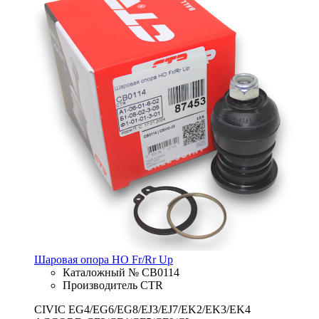
Шаровая опора HO Fr/Rr Up
Каталожный № CB0114
Производитель CTR
CIVIC EG4/EG6/EG8/EJ3/EJ7/EK2/EK3/EK4