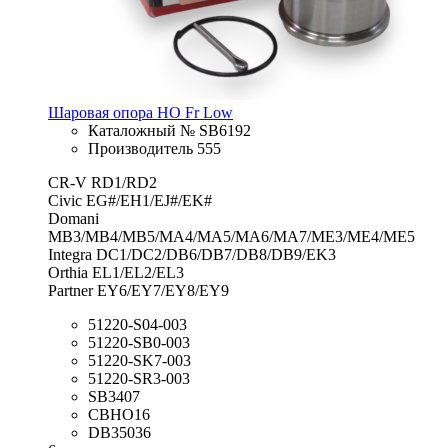
Шаровая опора HO Fr Low
Каталожный № SB6192
Производитель 555
CR-V RD1/RD2
Civic EG#/EH1/EJ#/EK#
Domani
MB3/MB4/MB5/MA4/MA5/MA6/MA7/ME3/ME4/ME5
Integra DC1/DC2/DB6/DB7/DB8/DB9/EK3
Orthia EL1/EL2/EL3
Partner EY6/EY7/EY8/EY9
51220-S04-003
51220-SB0-003
51220-SK7-003
51220-SR3-003
SB3407
CBHO16
DB35036