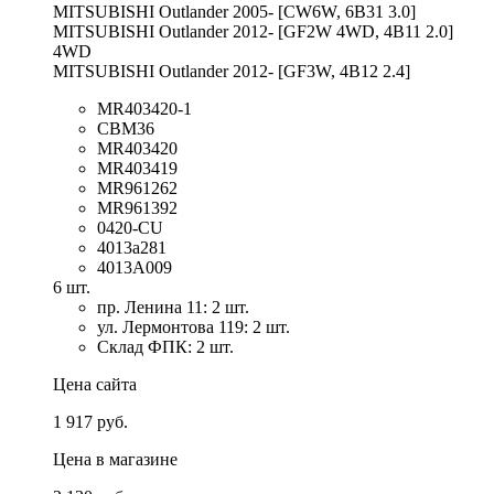
MITSUBISHI Outlander 2005- [CW6W, 6B31 3.0]
MITSUBISHI Outlander 2012- [GF2W 4WD, 4B11 2.0]
4WD
MITSUBISHI Outlander 2012- [GF3W, 4B12 2.4]
MR403420-1
CBM36
MR403420
MR403419
MR961262
MR961392
0420-CU
4013a281
4013A009
6 шт.
пр. Ленина 11: 2 шт.
ул. Лермонтова 119: 2 шт.
Склад ФПК: 2 шт.
Цена сайта
1 917 руб.
Цена в магазине