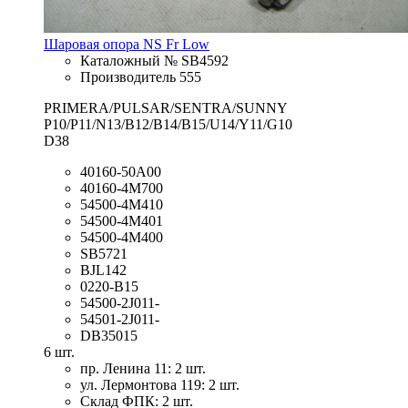
Шаровая опора NS Fr Low
Каталожный № SB4592
Производитель 555
PRIMERA/PULSAR/SENTRA/SUNNY
P10/P11/N13/B12/B14/B15/U14/Y11/G10
D38
40160-50A00
40160-4M700
54500-4M410
54500-4M401
54500-4M400
SB5721
BJL142
0220-B15
54500-2J011-
54501-2J011-
DB35015
6 шт.
пр. Ленина 11: 2 шт.
ул. Лермонтова 119: 2 шт.
Склад ФПК: 2 шт.