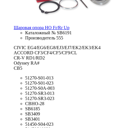
Шаровая опора HO Fr/Rr Up
Каталожный № SB6191
Производитель 555
CIVIC EG4/EG6/EG8/EJ3/EJ7/EK2/EK3/EK4
ACCORD CF3/CF4/CF5/CF9/CL
CR-V RD1/RD2
Odyssey RA#
CB5
51270-S01-013
51270-S01-023
51270-S0A-003
51270-SR3-013
51270-SR3-023
CBHO-28
SB6185
SB3409
SB3401
51450-S04-023