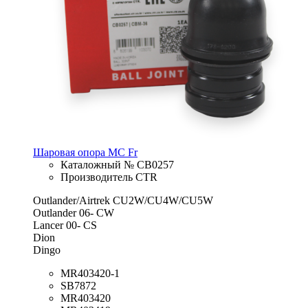
Шаровая опора MC Fr
Каталожный № CB0257
Производитель CTR
Outlander/Airtrek CU2W/CU4W/CU5W
Outlander 06- CW
Lancer 00- CS
Dion
Dingo
MR403420-1
SB7872
MR403420