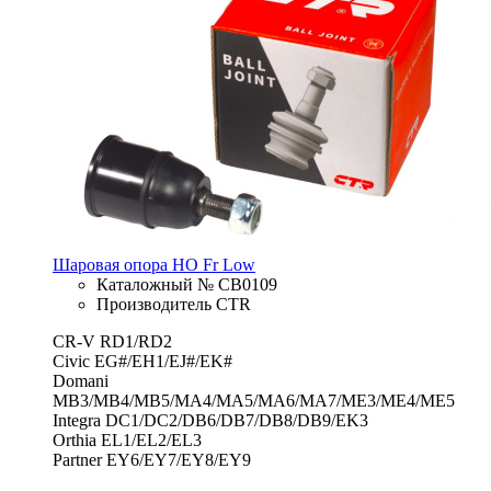
Шаровая опора HO Fr Low
Каталожный № CB0109
Производитель CTR
CR-V RD1/RD2
Civic EG#/EH1/EJ#/EK#
Domani
MB3/MB4/MB5/MA4/MA5/MA6/MA7/ME3/ME4/ME5
Integra DC1/DC2/DB6/DB7/DB8/DB9/EK3
Orthia EL1/EL2/EL3
Partner EY6/EY7/EY8/EY9