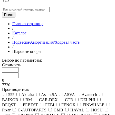
VIN
Поиск
Главная страница
/
Каталог
/
Подвеска/Амортизация/Ходовая часть
/
Шаровые опоры
Выбор по параметрам:
Стоимость
0
7720
Производитель
555
Akitaka
Asam-SA
ASVA
Avantech
BAIKOR
BM
CAR-DEX
CTR
DELPHI
DEQST
FEBEST
FEBI
FENOX
FINWHALE
Fixar
G-AUTOPARTS
GMB
HAVAL
HOSU