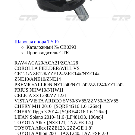
Шаровая опора TY Fr
Каталожный № CB0393
Производитель CTR
RAV4 ACA20/ACA21/ZCA126
COROLLA FIELDER/WILL VS
CE121/NZE12#/ZZE12#/ZRE14#/NZE14#
ZNE10/ANE10/ZNE14
PREMIO/ALLION NZT240/NZT245/ZZT240/ZZT245
PRIUS NHW10/NHW11
CELICA ZZT230/ZZT231
VISTA/VISTA ARDEO SV50/SV55/ZZV50/AZV55
CHERY M11 2010- [SQRE4G16 1.6 126лс]
CHERY Tiggo 3 2014- [SQRE4G16 1.6 126лс]
LIFAN Solano 2010- [1.6 (LF481Q3, 106лс)]
TOYOTA Allex [NZE121, 1NZ-FE 1.5]
TOYOTA Allex [ZZE123, 2ZZ-GE 1.8]
TOYOTA Allion 2001- [AZT240, 1AZ-FSE 2.0]