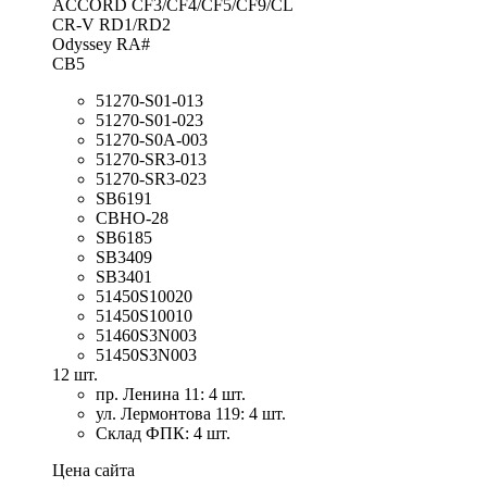
ACCORD CF3/CF4/CF5/CF9/CL
CR-V RD1/RD2
Odyssey RA#
CB5
51270-S01-013
51270-S01-023
51270-S0A-003
51270-SR3-013
51270-SR3-023
SB6191
CBHO-28
SB6185
SB3409
SB3401
51450S10020
51450S10010
51460S3N003
51450S3N003
12 шт.
пр. Ленина 11: 4 шт.
ул. Лермонтова 119: 4 шт.
Склад ФПК: 4 шт.
Цена сайта