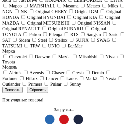
Jikiu
Just Drive
KORMAX
LEMFORDER
LYNX
Mapco
MARSHALL
Masuma
Metaco
Miles
NGN
NK
Original CHERY
Original GM
Original
HONDA
Original HYUNDAI
Original KIA
Original
MAZDA
Original MITSUBISHI
Original NISSAN
Original RENAULT
Original SUBARU
Original
TOYOTA
Patron
Pilenga
RTS
Sangsin
Sasic
SAT
Sidem
Steel
Stellox
SUFIX
SWAG
TATSUMI
TRW
UNIO
БелМаг
Марка
Chevrolet
Daewoo
Mazda
Mitsubishi
Nissan
Toyota
Модель
Airtrek
Avensis
Chaser
Cresta
Demio
Fortuner
HiLux
Lancer
Lanos
Mark2
Nexia
Outlander
Primera
Pulsar
Sunny
Популярные товары!
Загрузка...