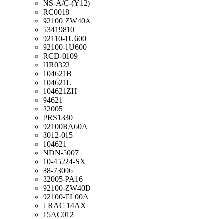
NS-A/C-(Y12)
RC0018
92100-ZW40A
53419810
92110-1U600
92100-1U600
RCD-0109
HR0322
104621B
104621L
104621ZH
94621
82005
PRS1330
92100BA60A
8012-015
104621
NDN-3007
10-45224-SX
88-73006
82005-PA16
92100-ZW40D
92100-EL00A
LRAC 14AX
15AC012