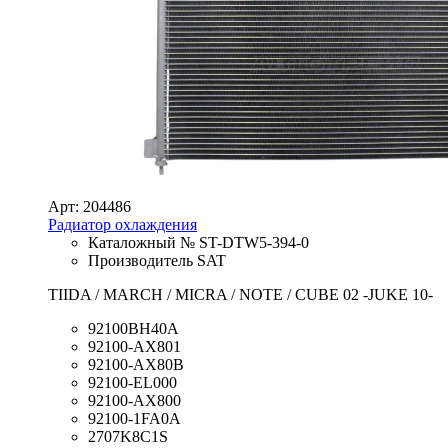
Арт: 204486
Радиатор охлаждения
Каталожный № ST-DTW5-394-0
Производитель SAT
TIIDA / MARCH / MICRA / NOTE / CUBE 02 -JUKE 10-
92100BH40A
92100-AX801
92100-AX80B
92100-EL000
92100-AX800
92100-1FA0A
2707K8C1S