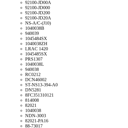
92100-JD00A
92100-JD000
92100-JD200
92100-JD20A
NS-A/C-(J10)
1040038B
940039
1045484SX
1040038ZH
LRAC 1420
1045485SX
PRS1307
1040038L
940038
RC0212
DCN46002
ST-NS13-394-A0
DN5281
8FC351310121
814008
82021
1040038
NDN-3003
82021-PA16
88-73017