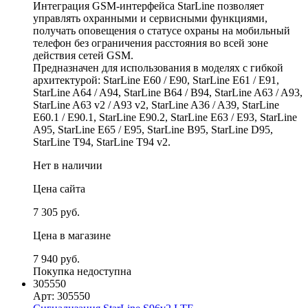
Интеграция GSM-интерфейса StarLine позволяет
управлять охранными и сервисными функциями,
получать оповещения о статусе охраны на мобильный
телефон без ограничения расстояния во всей зоне
действия сетей GSM.
Предназначен для использования в моделях с гибкой
архитектурой: StarLine E60 / E90, StarLine E61 / E91,
StarLine A64 / A94, StarLine B64 / B94, StarLine A63 / A93,
StarLine A63 v2 / A93 v2, StarLine A36 / A39, StarLine
E60.1 / E90.1, StarLine E90.2, StarLine E63 / E93, StarLine
A95, StarLine E65 / E95, StarLine B95, StarLine D95,
StarLine T94, StarLine T94 v2.
Нет в наличии
Цена сайта
7 305 руб.
Цена в магазине
7 940 руб.
Покупка недоступна
305550
Арт: 305550