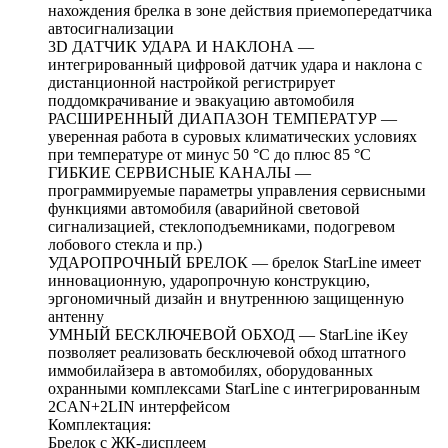
нахождения брелка в зоне действия приемопередатчика
автосигнализации
3D ДАТЧИК УДАРА И НАКЛОНА —
интегрированный цифровой датчик удара и наклона с
дистанционной настройкой регистрирует
поддомкрачивание и эвакуацию автомобиля
РАСШИРЕННЫЙ ДИАПАЗОН ТЕМПЕРАТУР —
уверенная работа в суровых климатических условиях
при температуре от минус 50 °С до плюс 85 °С
ГИБКИЕ СЕРВИСНЫЕ КАНАЛЫ —
программируемые параметры управления сервисными
функциями автомобиля (аварийной световой
сигнализацией, стеклоподъемниками, подогревом
лобового стекла и пр.)
УДАРОПРОЧНЫЙ БРЕЛОК — брелок StarLine имеет
инновационную, ударопрочную конструкцию,
эргономичный дизайн и внутреннюю защищенную
антенну
УМНЫЙ БЕСКЛЮЧЕВОЙ ОБХОД — StarLine iKey
позволяет реализовать бесключевой обход штатного
иммобилайзера в автомобилях, оборудованных
охранными комплексами StarLine с интегрированным
2CAN+2LIN интерфейсом
Комплектация:
Брелок с ЖК-дисплеем