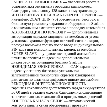
ЗАЩИТА ОТ РАДИОПОМЕХ — уверенная работа в
условиях экстремальных городских радиопомех,
благодаря уникальному 128-канальному трансиверу
ИНТЕГРИРОВАННЫЙ 2CAN+2LIN ИНТЕРФЕЙС —
интерфейс 2CAN+2LIN (v5) обеспечивает быструю и
безопасную установку охранного оборудования StarLine
с минимальным вмешательством в проводку автомобиля
АВТОРИЗАЦИЯ ПО PIN-КОДУ — дополнительная
авторизация надежно защищает автомобиль от угона,
усиливая охранные функции штатной сигнализации,
поездка возможна только после ввода индивидуального
PIN-кода при помощи штатных кнопок автомобиля
SUPER SLAVE — управление охраной автомобиля
штатным брелком с надежной дополнительной
диалоговой авторизацией брелком StarLine
НЕВИДИМАЯ БЛОКИРОВКА — iCAN гарантирует
надежную защиту благодаря уникальной
запатентованной технологии скрытой блокировки
двигателя по штатным цифровым шинам автомобиля
РЕКОРДНАЯ ЭНЕРГОЭКОНОМИЧНОСТЬ —
гарантия сохранности достаточного заряда аккумулятора
до 60 дней в режиме охраны благодаря использованию
запатентованных технологий и программных решений
КОНТРОЛЬ КАНАЛА СВЯЗИ — автоматический
контроль канала связи обеспечивает проверку