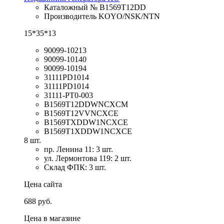
Каталожный № B1569T12DD
Производитель KOYO/NSK/NTN
15*35*13
90099-10213
90099-10140
90099-10194
31111PD1014
31111PD1014
31111-PT0-003
B1569T12DDWNCXCM
B1569T12VVNCXCE
B1569TXDDW1NCXCE
B1569T1XDDW1NCXCE
8 шт.
пр. Ленина 11: 3 шт.
ул. Лермонтова 119: 2 шт.
Склад ФПК: 3 шт.
Цена сайта
688 руб.
Цена в магазине