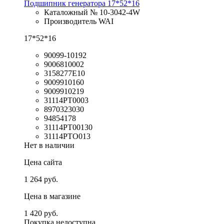
Подшипник генератора 17*52*16
Каталожный № 10-3042-4W
Производитель WAI
17*52*16
90099-10192
9006810002
3158277E10
9009910160
9009910219
31114PT0003
8970323030
94854178
31114PT00130
31114PTO013
Нет в наличии
Цена сайта
1 264 руб.
Цена в магазине
1 420 руб.
Покупка недоступна