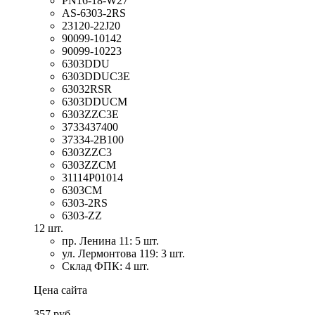
PN16-18-W27
AS-6303-2RS
23120-22J20
90099-10142
90099-10223
6303DDU
6303DDUC3E
63032RSR
6303DDUCM
6303ZZC3E
3733437400
37334-2B100
6303ZZC3
6303ZZCM
31114P01014
6303CM
6303-2RS
6303-ZZ
12 шт.
пр. Ленина 11: 5 шт.
ул. Лермонтова 119: 3 шт.
Склад ФПК: 4 шт.
Цена сайта
357 руб.