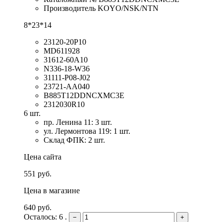
Производитель KOYO/NSK/NTN
8*23*14
23120-20P10
MD611928
31612-60A10
N336-18-W36
31111-P08-J02
23721-AA040
B885T12DDNCXMC3E
2312030R10
6 шт.
пр. Ленина 11: 3 шт.
ул. Лермонтова 119: 1 шт.
Склад ФПК: 2 шт.
Цена сайта
551 руб.
Цена в магазине
640 руб.
Осталось: 6 .
−
+