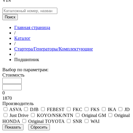
VIN
Поиск
Главная страница
/
Каталог
/
Стартера/Генераторы/Комплектующие
/
Подшипник
Выбор по параметрам:
Стоимость
0
1870
Производитель
ASVA
DJB
FEBEST
FKC
FKS
IKA
JD
Just Drive
KOYO/NSK/NTN
Original GM
Original
HONDA
Original TOYOTA
SNR
WAI