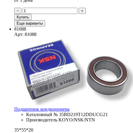
от 1 день
−
+
Купить
Еще варианты
81088
Арт: 81088
Подшипник кондиционера
Каталожный № 35BD219T12DDUCG21
Производитель KOYO/NSK/NTN
35*55*20