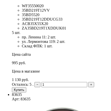
WF35550020
35BD219T12VV
35BD5520
35BD219T12DDUCG33
ACB35X55X20
ZA35BD219T1XDDUK01
5 шт.
пр. Ленина 11: 2 шт.
ул. Лермонтова 119: 2 шт.
Склад ФПК: 1 шт.
Цена сайта
995 руб.
Цена в магазине
1 130 руб.
Осталось: 5 .
−
+
Купить
83635
Арт: 83635