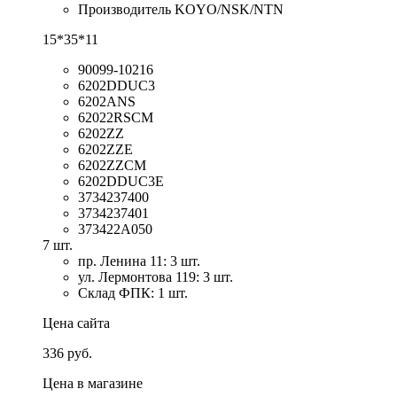
Производитель KOYO/NSK/NTN
15*35*11
90099-10216
6202DDUC3
6202ANS
62022RSCM
6202ZZ
6202ZZE
6202ZZCM
6202DDUC3E
3734237400
3734237401
373422A050
7 шт.
пр. Ленина 11: 3 шт.
ул. Лермонтова 119: 3 шт.
Склад ФПК: 1 шт.
Цена сайта
336 руб.
Цена в магазине