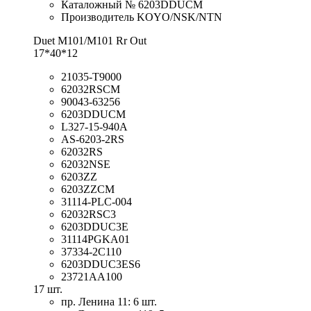
Каталожный № 6203DDUCM
Производитель KOYO/NSK/NTN
Duet M101/M101 Rr Out
17*40*12
21035-T9000
62032RSCM
90043-63256
6203DDUCM
L327-15-940A
AS-6203-2RS
62032RS
62032NSE
6203ZZ
6203ZZCM
31114-PLC-004
62032RSC3
6203DDUC3E
31114PGKA01
37334-2C110
6203DDUC3ES6
23721AA100
17 шт.
пр. Ленина 11: 6 шт.