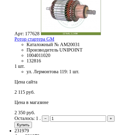
Арт: 177628
Ротор стартера GM
Каталожный № AM20031
Производитель UNIPOINT
1004011020
132816
1 шт.
ул. Лермонтова 119: 1 шт.
Цена сайта
2 115 руб.
Цена в магазине
2 350 руб.
Осталось: 1 .
−
+
Купить
231979