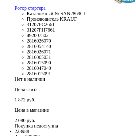
Ротор стартера
Каталожный № SAN2869CL
Производитель KRAUF
31207PC2661
31207PH7661
492007502
2816026070
2816054140
2816026071
2816065031
2816015090
2816047040
2816015091
Нет в наличии
Цена сайта
1 872 руб.
Цена в магазине
2 080 руб.
Покупка недоступна
228988