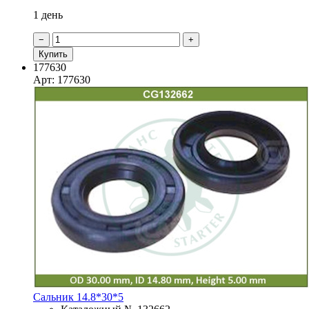
1 день
−
+
Купить
177630
Арт: 177630
Сальник 14.8*30*5