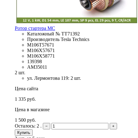
Ротор стартера MC
Каталожный № TT71392
Производитель Tesla Technics
M106T57671
M106X57671
M106X58771
139398
AM35011
2 шт.
ул. Лермонтова 119: 2 шт.
Цена сайта
1 335 руб.
Цена в магазине
1 500 руб.
Осталось: 2 .
−
+
Купить