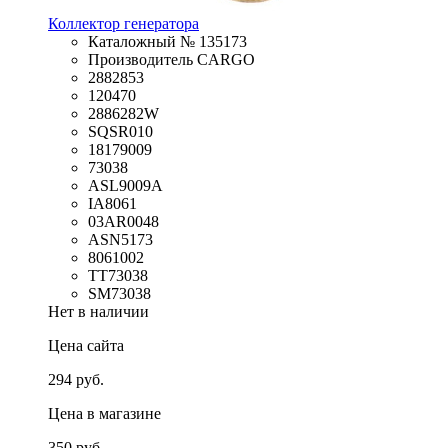
Коллектор генератора
Каталожный № 135173
Производитель CARGO
2882853
120470
2886282W
SQSR010
18179009
73038
ASL9009A
IA8061
03AR0048
ASN5173
8061002
TT73038
SM73038
Нет в наличии
Цена сайта
294 руб.
Цена в магазине
350 руб.