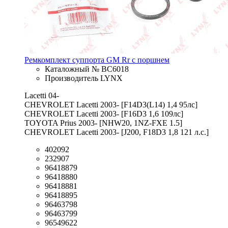
Ремкомплект суппорта GM Rr с поршнем
Каталожный № BC6018
Производитель LYNX
Lacetti 04-
CHEVROLET Lacetti 2003- [F14D3(L14) 1,4 95лс]
CHEVROLET Lacetti 2003- [F16D3 1,6 109лс]
TOYOTA Prius 2003- [NHW20, 1NZ-FXE 1.5]
CHEVROLET Lacetti 2003- [J200, F18D3 1,8 121 л.с.]
402092
232907
96418879
96418880
96418881
96418895
96463798
96463799
96549622