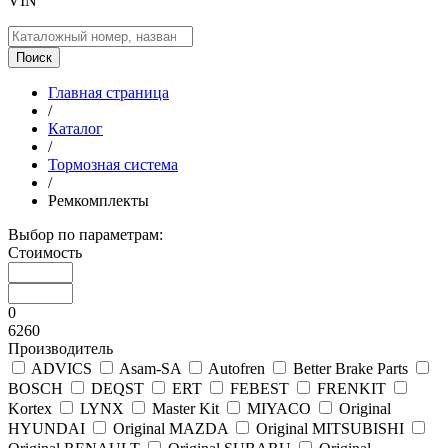
VIN
Поиск
Главная страница
/
Каталог
/
Тормозная система
/
Ремкомплекты
Выбор по параметрам:
Стоимость
0
6260
Производитель
ADVICS
Asam-SA
Autofren
Better Brake Parts
BOSCH
DEQST
ERT
FEBEST
FRENKIT
Kortex
LYNX
Master Kit
MIYACO
Original
HYUNDAI
Original MAZDA
Original MITSUBISHI