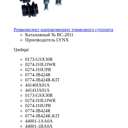
Ремкомплект направляющих тормозного суппорта
Каталожный № BC-2011
Производитель LYNX
Qashqai
0173-GSX30R
0274-J10LOWR
0274-J10UPR
0774-JB424R
0774-JB424R-KIT
44140JA01A
44141JA01A
0173-GSX30R
0274-J10LOWR
0274-J10UPR
0774-JB424R
0774-JB424R-KIT
44001-1AA0A
44001-1BA0A