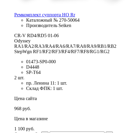
Ремкомплект суппорта HO Rr
Каталожный № 270-50064
Производитель Seiken
CR-V RD4/RD5 01-06
Odyssey
RA1/RA2/RA3/RA4/RA6/RA7/RA8/RA9/RB1/RB2
StepWgn RF1/RF2/RF3/RF4/RF7/RF8/RG1/RG2
01473-SP0-000
D4448
SP-T64
2 шт.
пр. Ленина 11: 1 шт.
Склад ФПК: 1 шт.
Цена сайта
968 руб.
Цена в магазине
1 100 руб.