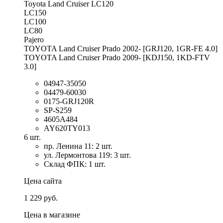
Toyota Land Cruiser LC120
LC150
LC100
LC80
Pajero
TOYOTA Land Cruiser Prado 2002- [GRJ120, 1GR-FE 4.0]
TOYOTA Land Cruiser Prado 2009- [KDJ150, 1KD-FTV
3.0]
04947-35050
04479-60030
0175-GRJ120R
SP-S259
4605A484
AY620TY013
6 шт.
пр. Ленина 11: 2 шт.
ул. Лермонтова 119: 3 шт.
Склад ФПК: 1 шт.
Цена сайта
1 229 руб.
Цена в магазине